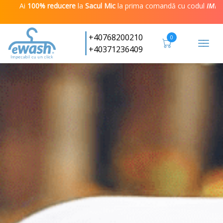
reducere
la
Sacul Mic
la prima comandă cu codul
IMPECABIL
! Valabil 
+40768200210
0
Togg
+40371236409