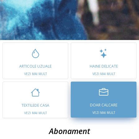
ARTICOLE UZUALE
HAINE DELICATE
VEZI MAI MULT
VEZI MAI MULT
DOAR CALCARE
TEXTILEDE CASA
VEZI MAI MULT
VEZI MAI MULT
Abonament