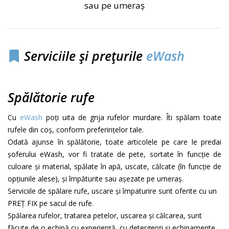
sau pe umeraş
Serviciile și prețurile
eWash
Spălătorie rufe
Cu
eWash
poți uita de grija rufelor murdare. Îti spălam toate
rufele din coș, conform preferințelor tale.
Odată ajunse în spălătorie, toate articolele pe care le predai
șoferului eWash, vor fi tratate de pete, sortate în funcție de
culoare şi material, spălate în apă, uscate, călcate (în funcție de
opțiunile alese), şi împăturite sau așezate pe umeraș.
Serviciile de spălare rufe, uscare și împaturire sunt oferite cu un
PREȚ FIX pe sacul de rufe.
Spălarea rufelor, tratarea petelor, uscarea și călcarea, sunt
făcute de o echipă cu experiență, cu detergenți și echipamente