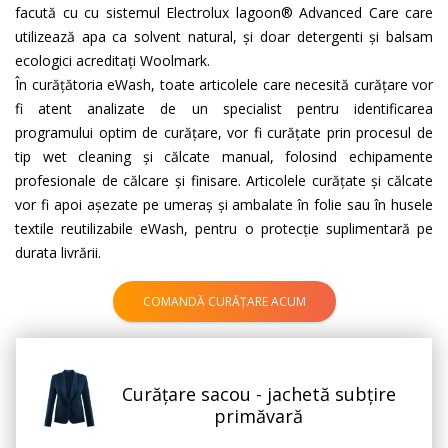
facută cu cu sistemul Electrolux lagoon® Advanced Care care
utilizează apa ca solvent natural, şi doar detergenti şi balsam
ecologici acreditați Woolmark.
În curățătoria eWash, toate articolele care necesită curățare vor
fi atent analizate de un specialist pentru identificarea
programului optim de curățare, vor fi curățate prin procesul de
tip wet cleaning și călcate manual, folosind echipamente
profesionale de călcare și finisare. Articolele curățate și călcate
vor fi apoi așezate pe umeraș și ambalate în folie sau în husele
textile reutilizabile eWash, pentru o protecție suplimentară pe
durata livrării.
COMANDĂ CURĂȚARE ACUM
Curățare sacou - jachetă subţire
primăvară