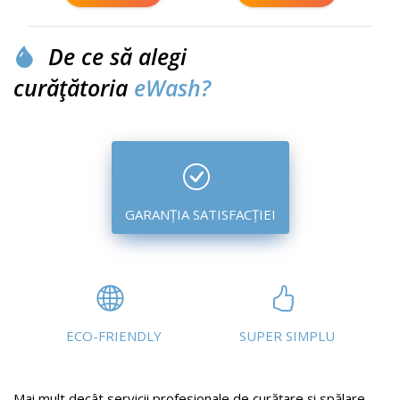
De ce să alegi
curățătoria
eWash?
GARANȚIA SATISFACȚIEI
ECO-FRIENDLY
SUPER SIMPLU
Mai mult decât servicii profesionale de curățare și spălare,