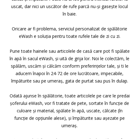
uscat, dar nici un uscător de rufe parcă nu-și gasește locul
în baie.
Oricare ar fi problema, serviciul personalizat de spălătorie
eWash e soluția pentru toate rufele tale de zi cu zi.
Pune toate hainele sau articolele de casă care pot fi spălate
în apă în sacul eWash, şi uită de grija lor. Noi le colectăm, le
spălăm, uscăm şi călcăm conform preferințelor tale, şi ti le
aducem înapoi în 24-72 de ore lucrătoare, impecabile,
împăturite sau pe umeraș, gata de purtat sau pus în dulap.
Odată ajunse în spălătorie, toate articolele pe care le predai
șoferului eWash, vor fi tratate de pete, sortate în funcție de
culoare şi material, spălate în apă, uscate, călcate (în
funcție de opțiunile alese), şi împăturite sau așezate pe
umeraș.