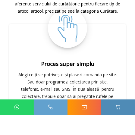
aferente serviciului de curățătorie pentru fiecare tip de
articol articol, precizat pe site la categoria Curățare.
Proces super simplu
Alegi ce ţi se potriveşte şi plasezi comanda pe site.
Sau doar programezi colectarea prin site,
telefonic, e-mail sau SMS. În ziua aleasă pentru
colectare, trebuie doar să ai pregătite rufele pe
care vrei să le spălăm. Nu-ți face griji că vei uita, iți
reamintim noi ! În momentul programării colectarii
și în dimineața zilei de livrare, vei primi un SMS cu
intervalul orar în care va ajunge șoferul, și detaliile
comenzii.