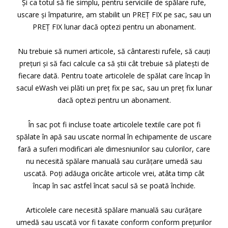
Și ca totul să fie simplu, pentru serviciile de spălare rufe,
uscare și împaturire, am stabilit un PREȚ FIX pe sac, sau un
PREȚ FIX lunar dacă optezi pentru un abonament.
Nu trebuie să numeri articole, să cântaresti rufele, să cauți
prețuri și să faci calcule ca să știi cât trebuie să platești de
fiecare dată. Pentru toate articolele de spălat care încap în
sacul eWash vei plăti un preț fix pe sac, sau un preț fix lunar
dacă optezi pentru un abonament.
În sac pot fi incluse toate articolele textile care pot fi
spălate în apă sau uscate normal în echipamente de uscare
fară a suferi modificari ale dimesniunilor sau culorilor, care
nu necesită spălare manuală sau curățare umedă sau
uscată. Poți adăuga oricâte articole vrei, atâta timp cât
încap în sac astfel încat sacul să se poată închide.
Articolele care necesită spălare manuală sau curățare
umedă sau uscată vor fi taxate conform conform prețurilor