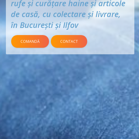
rufe şi curățare haine și articole
de casă, cu colectare şi livrare,
în București şi Ilfov
COMANDĂ
CONTACT