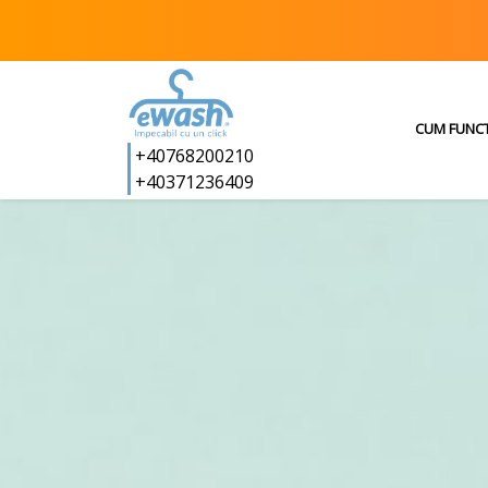
CUM FUNC
+40768200210
+40371236409