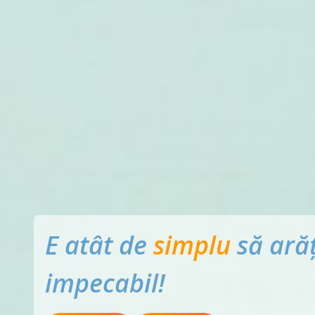
E atât de
simplu
să arăț
impecabil!