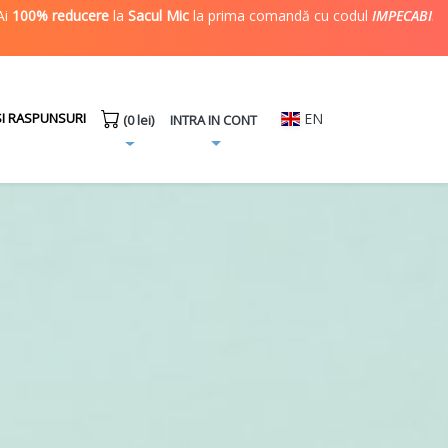
omandă cu codul
IMPECABIL
! Valabil doar în
București și Ilfov
.
SI RASPUNSURI
EN
INTRA IN CONT
(0 lei)