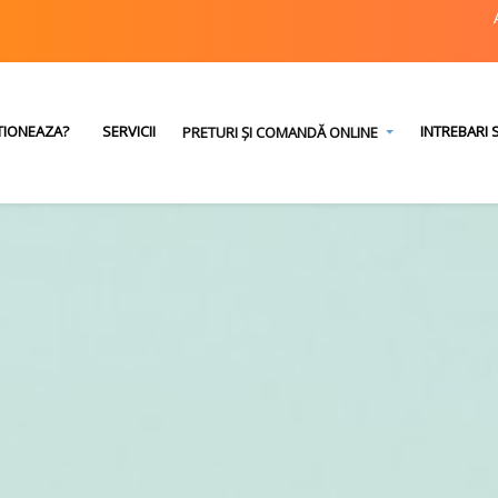
Ai
100% reducere
la
Sacul Mic
la prima c
TIONEAZA?
SERVICII
INTREBARI 
PRETURI ȘI COMANDĂ ONLINE