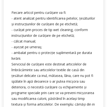
Fiecare articol pentru curățare va fi:
- atent analizat pentru identificarea petelor, țesăturilor
şi instrucțiunilor de curățare de pe etichetă;
- curățat prin proces de tip wet cleaning, conform
instrucțiunilor de curățare de pe etichetă;
- călcat manual;
- așezat pe umeraș;
- ambalat pentru o protecție suplimentară pe durata
livrării.
Servciciul de curățare este destinat articolelor de
îmbrăcăminte sau articolelor textile de casă din
țesături delicate ca inul, mătasea, lâna, care nu pot fi
spălate în apă deoarece s-ar putea micşora sau
deteriora, ci necesită curăţare cu echipamente și
programe speciale prin care se va preveni micşorarea
sau modificarea culorii, păstrând în acelaşi timp
textura și forma articolelor. De exemplu: cămăşi din in