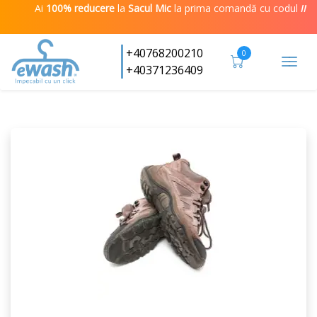
Ai
100% reducere
la
Sacul Mic
la prima comandă cu codul
IMPE
+40768200210
0
Togg
+40371236409