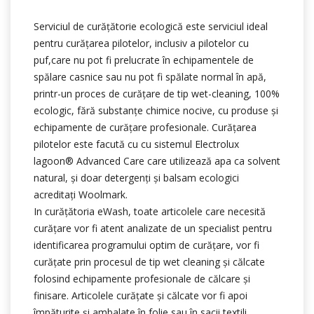
Serviciul de curățătorie ecologică este serviciul ideal
pentru curățarea pilotelor, inclusiv a pilotelor cu
puf,care nu pot fi prelucrate în echipamentele de
spălare casnice sau nu pot fi spălate normal în apă,
printr-un proces de curățare de tip wet-cleaning, 100%
ecologic, fără substanțe chimice nocive, cu produse și
echipamente de curățare profesionale. Curățarea
pilotelor este facută cu cu sistemul Electrolux
lagoon® Advanced Care care utilizează apa ca solvent
natural, şi doar detergenți şi balsam ecologici
acreditați Woolmark.
In curățătoria eWash, toate articolele care necesită
curățare vor fi atent analizate de un specialist pentru
identificarea programului optim de curățare, vor fi
curățate prin procesul de tip wet cleaning și călcate
folosind echipamente profesionale de călcare și
finisare. Articolele curățate și călcate vor fi apoi
împăturite și ambalate în folie sau în sacii textili