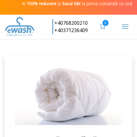
Ai
100% reducere
la
Sacul Mic
la prima comandă cu codul
IM
+40768200210
0
Togg
+40371236409