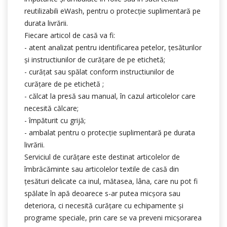
reutilizabili eWash, pentru o protecție suplimentară pe
durata livrării.
Fiecare articol de casă va fi:
- atent analizat pentru identificarea petelor, țesăturilor
şi instructiunilor de curățare de pe etichetă;
- curățat sau spălat conform instructiunilor de
curățare de pe etichetă ;
- călcat la presă sau manual, în cazul articolelor care
necesită călcare;
- împăturit cu grijă;
- ambalat pentru o protecție suplimentară pe durata
livrării.
Serviciul de curățare este destinat articolelor de
îmbrăcăminte sau articolelor textile de casă din
țesături delicate ca inul, mătasea, lâna, care nu pot fi
spălate în apă deoarece s-ar putea micşora sau
deteriora, ci necesită curăţare cu echipamente și
programe speciale, prin care se va preveni micşorarea