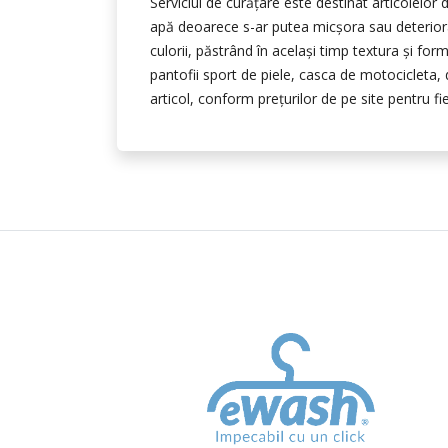
Serviciul de curățare este destinat articolelor 
apă deoarece s-ar putea micşora sau deteriora
culorii, păstrând în acelaşi timp textura și fo
pantofii sport de piele, casca de motocicleta, dr
articol, conform preţurilor de pe site pentru fie