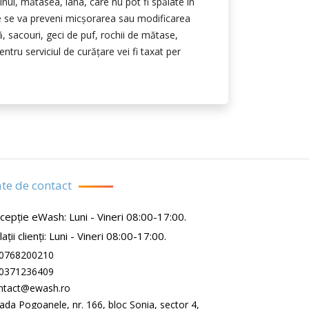
inul, mătasea, lâna, care nu pot fi spălate în
e se va preveni micşorarea sau modificarea
ă, sacouri, geci de puf, rochii de mătase,
entru serviciul de curăţare vei fi taxat per
te de contact
cepție eWash: Luni - Vineri 08:00-17:00.
ații clienți: Luni - Vineri 08:00-17:00.
0768200210
0371236409
ntact@ewash.ro
rada Pogoanele, nr. 166, bloc Sonia, sector 4,