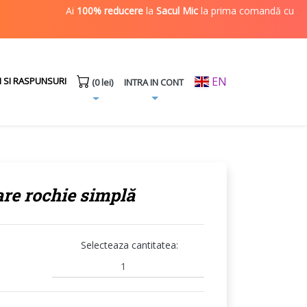
Ai
100% reducere
la
Sacul Mic
la prima comandă cu codul
IM
EN
I SI RASPUNSURI
INTRA IN CONT
(0 lei)
re rochie simplă
Selecteaza cantitatea: