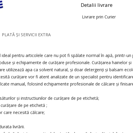
Detalii livrare
Livrare prin Curier
PLATĂ ȘI SERVICII EXTRA
ul ideal pentru articolele care nu pot fi spălate normal în apă, printr-
oduse și echipamente de curățare profesionale. Curățarea hainelor și 
 utilizează apa ca solvent natural, şi doar detergenți şi balsam ecol
esită curățare vor fi atent analizate de un specialist pentru identifica
ălcate manual, folosind echipamente profesionale de călcare și finisar
săturilor şi instructiunilor de curățare de pe etichetă;
 curățare de pe etichetă ;
lor care necesită călcare;
rata livrării.