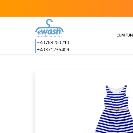
CUM FUN
+40768200210
+40371236409