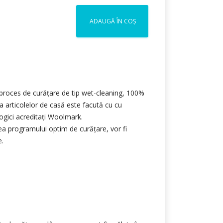
ADAUGĂ ÎN COȘ
un proces de curățare de tip wet-cleaning, 100%
a articolelor de casă este facută cu cu
ogici acreditați Woolmark.
rea programului optim de curățare, vor fi
e.