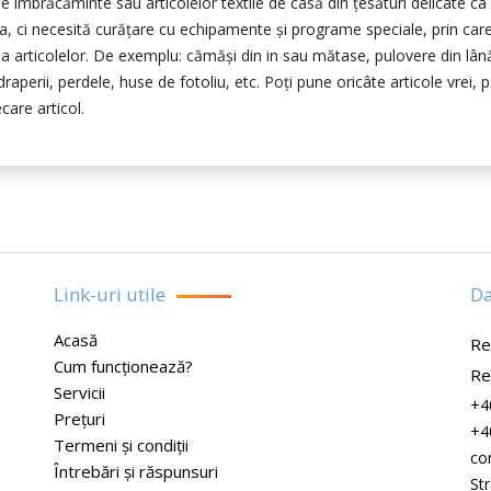
de îmbrăcăminte sau articolelor textile de casă din țesături delicate ca 
, ci necesită curăţare cu echipamente și programe speciale, prin car
rma articolelor. De exemplu: cămăşi din in sau mătase, pulovere din lân
aperii, perdele, huse de fotoliu, etc. Poţi pune oricâte articole vrei, p
care articol.
Link-uri utile
Da
Acasă
Re
Cum funcționează?
Rel
Servicii
+4
Prețuri
+4
Termeni și condiții
co
Întrebări și răspunsuri
St