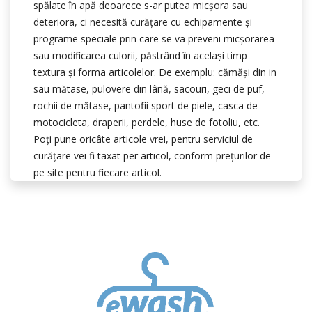
spălate în apă deoarece s-ar putea micşora sau
deteriora, ci necesită curăţare cu echipamente și
programe speciale prin care se va preveni micşorarea
sau modificarea culorii, păstrând în acelaşi timp
textura și forma articolelor. De exemplu: cămăşi din in
sau mătase, pulovere din lână, sacouri, geci de puf,
rochii de mătase, pantofii sport de piele, casca de
motocicleta, draperii, perdele, huse de fotoliu, etc.
Poţi pune oricâte articole vrei, pentru serviciul de
curăţare vei fi taxat per articol, conform preţurilor de
pe site pentru fiecare articol.