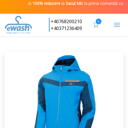
Ai
100% reducere
la
Sacul Mic
la prima comandă cu cod
+40768200210
0
Togg
+40371236409