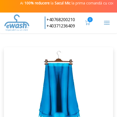
Ai
100% reducere
la
Sacul Mic
la prima comandă cu codul
I
+40768200210
0
Togg
+40371236409