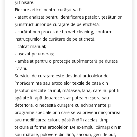
și finisare.
Fiecare articol pentru curățat va fi:
- atent analizat pentru identificarea petelor, țesăturilor
şi instrucțiunilor de curățare de pe etichetă;
- curățat prin proces de tip wet cleaning, conform
instrucțiunilor de curățare de pe etichetă;
- călcat manual;
- așezat pe umeraș;
- ambalat pentru o protecție suplimentară pe durata
livrării.
Serviciul de curațare este destinat articolelor de
îmbrăcăminte sau articolelor textile de casă din
țesături delicate ca inul, mătasea, lâna, care nu pot fi
spălate în apă deoarece s-ar putea micşora sau
deteriora, ci necesită curăţare cu echipamente și
programe speciale prin care se va preveni micşorarea
sau modificarea culorii, păstrând în acelaşi timp
textura și forma articolelor. De exemplu: cămăşi din in
sau mătase, pulovere din lână, sacouri, geci de puf,