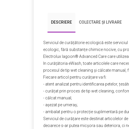
DESCRIERE
COLECTARE ȘI LIVRARE
Serviciul de curățătorie ecologică este serviciul
ecologic, fără substanțe chimice nocive, cu pro
Electrolux lagoon® Advanced Care care utilizeaz
In curățătoria eWash, toate articolele care neces
procesul de tip wet cleaning și călcate manual, 
Fiecare articol pentru curățare va fi:
- atent analizat pentru identificarea petelor, țesăt
- curățat prin proces de tip wet cleaning, confor
- călcat manual;
- așezat pe umeraș;
- ambalat pentru o protecție suplimentară pe dura
Serviciul de curățare este destinat articolelor de
deoarece s-ar putea micşora sau deteriora, ci n