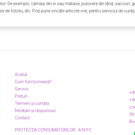
elor. De exemplu: cămăşi din in sau mătase, pulovere din lână, sacouri, ge
e de fotoliu, etc. Poţi pune oricâte articole vrei, pentru serviciul de curăţa
Link-uri utile
Da
Acasă
Rec
Cum funcționează?
Rel
Servicii
+4
Prețuri
+4
Termeni și condiții
co
Întrebări și răspunsuri
Str
Contact
e!
Bu
PROTECŢIA CONSUMATORILOR - A.N.P.C
Urm