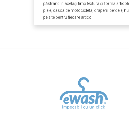
păstrând în acelaşi timp textura și forma articol
piele, casca de motocicleta, draperii, perdele, hus
pe site pentru fiecare articol.
Câștigi
timp pentru lucrurile cu adevărat important