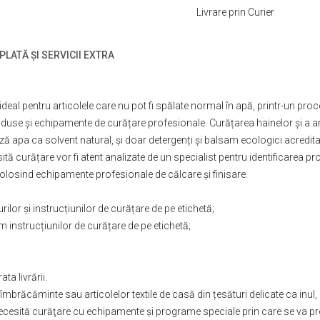
Livrare prin Curier
PLATĂ ȘI SERVICII EXTRA
 ideal pentru articolele care nu pot fi spălate normal în apă, printr-un pr
duse și echipamente de curățare profesionale. Curățarea hainelor și a ar
ă apa ca solvent natural, şi doar detergenți şi balsam ecologici acredi
ită curățare vor fi atent analizate de un specialist pentru identificarea p
folosind echipamente profesionale de călcare și finisare.
urilor şi instrucțiunilor de curățare de pe etichetă;
m instrucțiunilor de curățare de pe etichetă;
ta livrării.
 îmbrăcăminte sau articolelor textile de casă din țesături delicate ca inul,
ecesită curăţare cu echipamente și programe speciale prin care se va pr