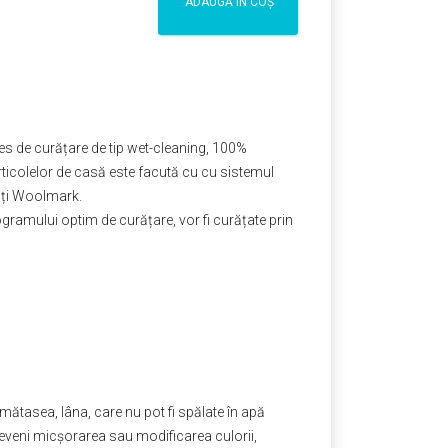
ADAUGĂ ÎN COȘ
oces de curățare de tip wet-cleaning, 100%
ticolelor de casă este facută cu cu sistemul
tați Woolmark.
rogramului optim de curățare, vor fi curățate prin
 mătasea, lâna, care nu pot fi spălate în apă
eveni micşorarea sau modificarea culorii,