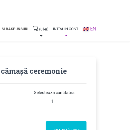
Ai
100% reducere
la
Sacul Mic
la prima comandă cu codu
EN
INTRA IN CONT
 SI RASPUNSURI
(0 lei)
e cămașă ceremonie
Selecteaza cantitatea: