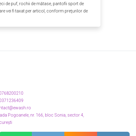
ci de puf, rochii de mătase, pantofii sport de
re vei fi taxat per articol, conform preţurilor de
te de contact
epție eWash: Luni - Vineri 08:00-17:00.
ații clienți: Luni - Vineri 08:00-17:00.
0768200210
0371236409
ntact@ewash.ro
ada Pogoanele, nr. 166, bloc Sonia, sector 4,
curești
ărește-ne și pe: