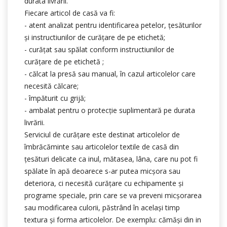
durata livrării.
Fiecare articol de casă va fi:
- atent analizat pentru identificarea petelor, țesăturilor
şi instructiunilor de curățare de pe etichetă;
- curățat sau spălat conform instructiunilor de
curățare de pe etichetă ;
- călcat la presă sau manual, în cazul articolelor care
necesită călcare;
- împăturit cu grijă;
- ambalat pentru o protecție suplimentară pe durata
livrării.
Serviciul de curățare este destinat articolelor de
îmbrăcăminte sau articolelor textile de casă din
țesături delicate ca inul, mătasea, lâna, care nu pot fi
spălate în apă deoarece s-ar putea micşora sau
deteriora, ci necesită curăţare cu echipamente și
programe speciale, prin care se va preveni micşorarea
sau modificarea culorii, păstrând în acelaşi timp
textura și forma articolelor. De exemplu: cămăşi din in