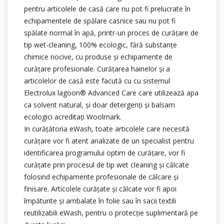
pentru articolele de casă care nu pot fi prelucrate în
echipamentele de spălare casnice sau nu pot fi
spălate normal în apă, printr-un proces de curățare de
tip wet-cleaning, 100% ecologic, fără substanțe
chimice nocive, cu produse și echipamente de
curățare profesionale. Curățarea hainelor și a
articolelor de casă este facută cu cu sistemul
Electrolux lagoon® Advanced Care care utilizează apa
ca solvent natural, şi doar detergenți şi balsam
ecologici acreditați Woolmark.
In curățătoria eWash, toate articolele care necesită
curățare vor fi atent analizate de un specialist pentru
identificarea programului optim de curățare, vor fi
curățate prin procesul de tip wet cleaning și călcate
folosind echipamente profesionale de călcare și
finisare. Articolele curățate și călcate vor fi apoi
împăturite și ambalate în folie sau în sacii textili
reutilizabili eWash, pentru o protecție suplimentară pe